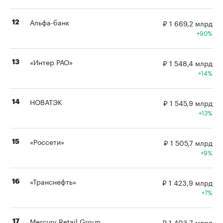
Альфа-банк
₽ 1 669,2 млрд
12
90%
«Интер РАО»
₽ 1 548,4 млрд
13
14%
НОВАТЭК
₽ 1 545,9 млрд
14
13%
«Россети»
₽ 1 505,7 млрд
15
9%
«Транснефть»
₽ 1 423,9 млрд
16
7%
Mercury Retail Group
₽ 1 403,7 млрд
17