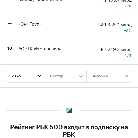
7%
«Эн+ Груп»
₽ 1 356,0 млрд
—
9%
АО «ТК «Мегаполис»
₽ 1 249,3 млрд
18
17%
2025
Сектор
Выручка
Рейтинг РБК 500 входит в подписку на
РБК