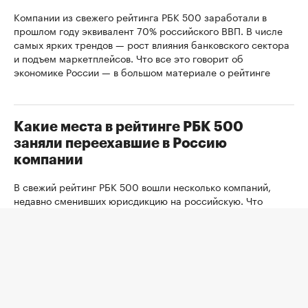
Компании из свежего рейтинга РБК 500 заработали в
прошлом году эквивалент 70% российского ВВП. В числе
самых ярких трендов — рост влияния банковского сектора
и подъем маркетплейсов. Что все это говорит об
экономике России — в большом материале о рейтинге
Какие места в рейтинге РБК 500
заняли переехавшие в Россию
компании
В свежий рейтинг РБК 500 вошли несколько компаний,
недавно сменивших юрисдикцию на российскую. Что
изменилось в их работе после переезда, с какими
проблемами они столкнулись и что будет с бизнесом и
акциями вернувшихся — в обзоре РБК
Эволюция бургера. Почему фастфуд в