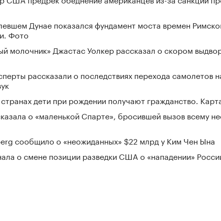
левшем Дунае показался фундамент моста времен Римско
и. Фото
ый молочник» Джастас Уолкер рассказал о скором выдвор
сперты рассказали о последствиях перехода самолетов н
вук
х странах дети при рождении получают гражданство. Карт
сказала о «маленькой Спарте», бросившей вызов всему н
erg сообщило о «неожиданных» $22 млрд у Ким Чен Ына
нала о смене позиции разведки США о «нападении» Росси