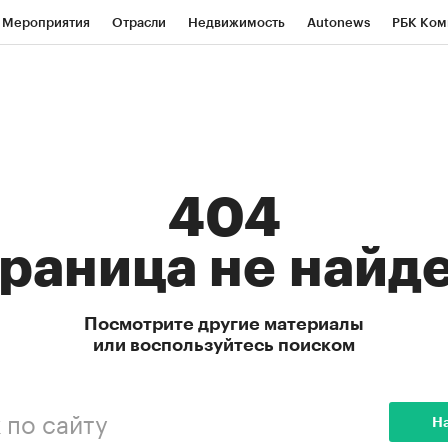
Мероприятия
Отрасли
Недвижимость
Autonews
РБК Ком
ние
РБК Курсы
РБК Life
Тренды
Визионеры
Национальн
б
Исследования
Кредитные рейтинги
Франшизы
Газета
Политика
Экономика
Бизнес
Технологии и медиа
Фин
404
раницa не найд
Посмотрите другие материалы
или воспользуйтесь поиском