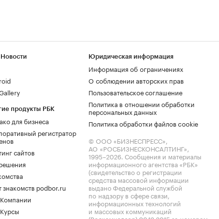
 Новости
Юридическая информация
Информация об ограничениях
roid
О соблюдении авторских прав
allery
Пользовательское соглашение
Политика в отношении обработки
гие продукты РБК
персональных данных
ако для бизнеса
Политика обработки файлов cookie
поративный регистратор
енов
© ООО «БИЗНЕСПРЕСС»,
АО «РОСБИЗНЕСКОНСАЛТИНГ»,
тинг сайтов
1995–2026
. Сообщения и материалы
.решения
информационного агентства «РБК»
(свидетельство о регистрации
комства
средства массовой информации
 знакомств podbor.ru
выдано Федеральной службой
по надзору в сфере связи,
 Компании
информационных технологий
 Курсы
и массовых коммуникаций
(Роскомнадзор) 09.12.2015 за номером