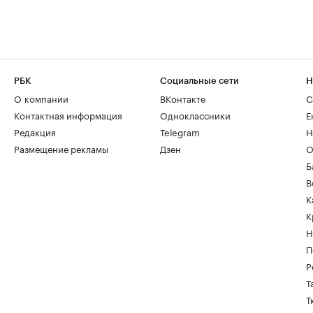
РБК
Социальные сети
Н
О компании
ВКонтакте
С
Контактная информация
Одноклассники
Е
Редакция
Telegram
Н
Размещение рекламы
Дзен
О
Б
В
К
К
Н
П
Р
Т
Т