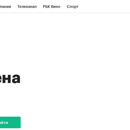
пании
Телеканал
РБК Вино
Спорт
ые проекты
Город
Стиль
Крипто
Спецпроекты СПб
Конференции СПб
ансы
Рынок наличной валюты
ена