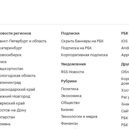
овости регионов
Подписки
РБК
анкт-Петербург и область
Скрыть баннеры на РБК
iOS
катеринбург
Подписка на РБК
And
овосибирск
Корпоративная подписка
AppG
мск
Уведомления
Дру
ашкортостан
RSS Новости
Обл
ологодская область
Кор
алининград
Рубрики
дом
Политика
раснодарский край
Хос
Экономика
ижний Новгород
Рег
Общество
ермский край
Зна
Бизнес
остов-на-Дону
Сайт
Технологии и медиа
атарстан
РБК
Финансы
юмень
РБК