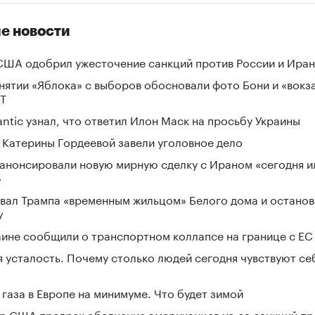
е новости
США одобрил ужесточение санкций против России и Ира
снятии «Яблока» с выборов обосновали фото Бони и «вокз
T
antic узнал, что ответил Илон Маск на просьбу Украины
 Катерины Гордеевой завели уголовное дело
анонсировали новую мирную сделку с Ираном «сегодня и
»
звал Трампа «временным жильцом» Белого дома и останов
у
аине сообщили о транспортном коллапсе на границе с ЕС
я усталость. Почему столько людей сегодня чувствуют се
газа в Европе на минимуме. Что будет зимой
р США предрек обеднение американцев из-за санкций пр