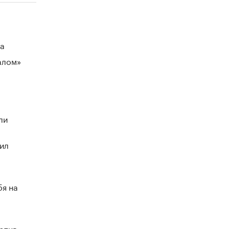
на
алом»
ли
ил
бя на
отив