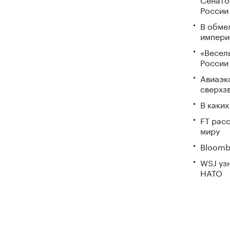
России
В обме
импери
«Весел
России
Авиаэк
сверхз
В каки
FT рас
миру
Bloomb
WSJ уз
НАТО