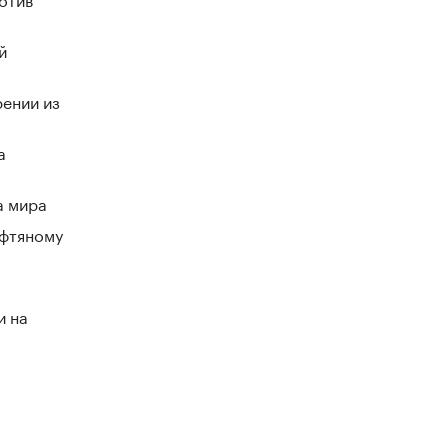
й
ении из
а
а мира
ефтяному
и на