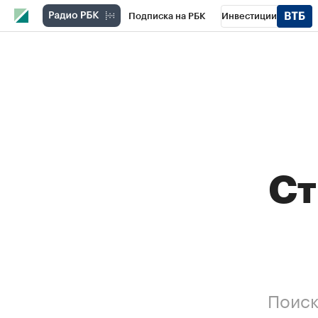
Подписка на РБК
Инвестиции
Школа управления РБК
РБК Образова
РБК Бизнес-среда
Дискуссионный клу
Спецпроекты
Проверка контрагентов
Cт