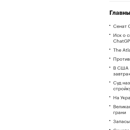
Главны
Сенат 
Иск о 
ChatGP
The Atl
Против
В США 
завтра
Суд на
стройк
На Укр
Велика
грани
Запасы 
Сенато