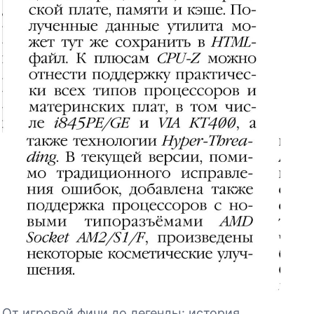
От игровой фичи до легенды: история