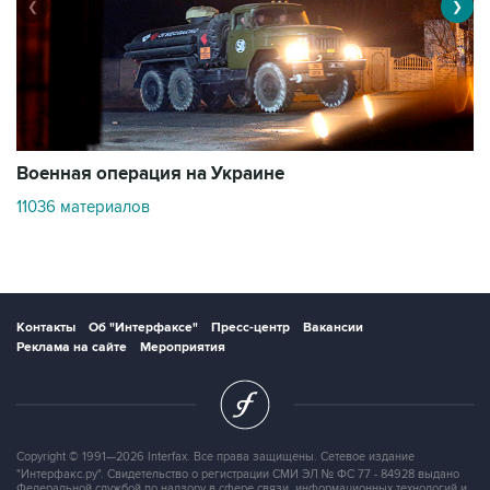
❮
❯
Военная операция на Украине
О
11036 материалов
2
Контакты
Об "Интерфаксе"
Пресс-центр
Вакансии
Реклама на сайте
Мероприятия
Copyright © 1991—2026 Interfax. Все права защищены. Сетевое издание
"Интерфакс.ру". Свидетельство о регистрации СМИ ЭЛ № ФС 77 - 84928 выдано
Федеральной службой по надзору в сфере связи, информационных технологий и