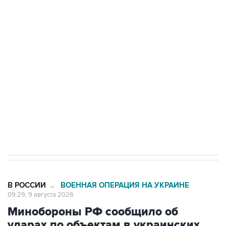
Промышленное предприятие в Самарской
области подверглось атаке БПЛА
Беспилотные технологии и ИИ на службе у
электросетевых объектов и агрокомплексов
Социальная реклама, АНО «Национальные приоритеты».
ИНН 7725383515 Erid: F7NfYUJCUneVdwcydK6A
Кабмин РФ разрешил до 1 июля 2027 года
импорт, выпуск и обращение бензина Евро 2,
Евро 3, Евро 4
В РОССИИ
ВОЕННАЯ ОПЕРАЦИЯ НА УКРАИНЕ
→
09:29, 9 августа 2026
Минобороны РФ сообщило об
ударах по объектам в украинских