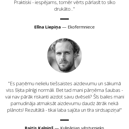
Praktiski - iespējams, tomēr vērts pārlasīt to sīko
drukāto...
Elīna Liepiņa
— Ekofermniece
Es paņēmu nelielu tiešsaistes aizdevumu un sākumā
viss šķita pilnīgi normāli. Bet tad mani pārņēma šaubas -
vai nav pārāk riskanti aizdot savu dvēseli? Šīs bailes mani
pamudināja atmaksāt aizdevumu daudz ātrāk nekā
plānots! Rezultātā - tikai laba sajūta un tīra sirdsapziņa!
Raitis Kalniņš
— Kulinārijas vēsturnieks