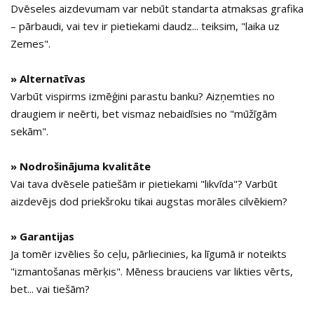
Dvēseles aizdevumam var nebūt standarta atmaksas grafika
– pārbaudi, vai tev ir pietiekami daudz... teiksim, "laika uz
Zemes".
» Alternatīvas
Varbūt vispirms izmēģini parastu banku? Aizņemties no
draugiem ir neērti, bet vismaz nebaidīsies no "mūžīgām
sekām".
» Nodrošinājuma kvalitāte
Vai tava dvēsele patiešām ir pietiekami "likvīda"? Varbūt
aizdevējs dod priekšroku tikai augstas morāles cilvēkiem?
» Garantijas
Ja tomēr izvēlies šo ceļu, pārliecinies, ka līgumā ir noteikts
"izmantošanas mērķis". Mēness brauciens var likties vērts,
bet... vai tiešām?