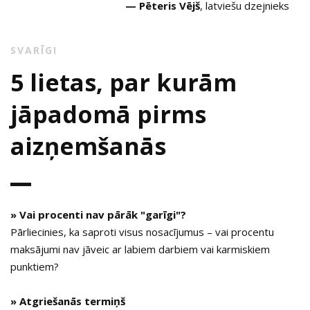
— Pēteris Vējš
, latviešu dzejnieks
SVARĪGI
5 lietas, par kurām
jāpadomā pirms
aizņemšanās
» Vai procenti nav pārāk "garīgi"?
Pārliecinies, ka saproti visus nosacījumus – vai procentu
maksājumi nav jāveic ar labiem darbiem vai karmiskiem
punktiem?
» Atgriešanās termiņš