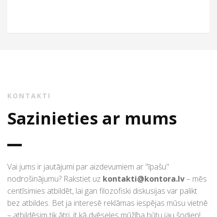
KONTAKTI
Sazinieties ar mums
Vai jums ir jautājumi par aizdevumiem ar "īpašu"
nodrošinājumu? Rakstiet uz
kontakti@kontora.lv
– mēs
centīsimies atbildēt, lai gan filozofiski diskusijas var palikt
bez atbildes. Bet ja interesē reklāmas iespējas mūsu vietnē
– atbildēsim tik ātri, it kā dvēseles mūžība būtu jau šodien!