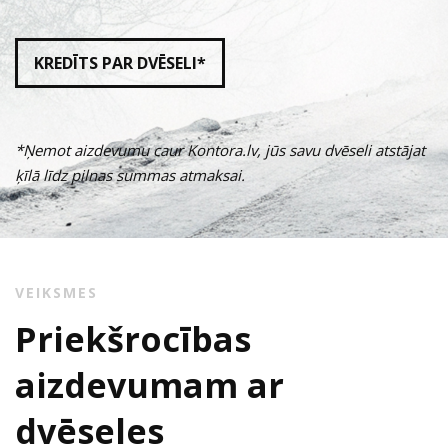
KREDĪTS PAR DVĒSELI*
*Ņemot aizdevumu caur Kontora.lv, jūs savu dvēseli atstājat
ķīlā līdz pilnas summas atmaksai.
VEIKSMES
Priekšrocības
aizdevumam ar
dvēseles