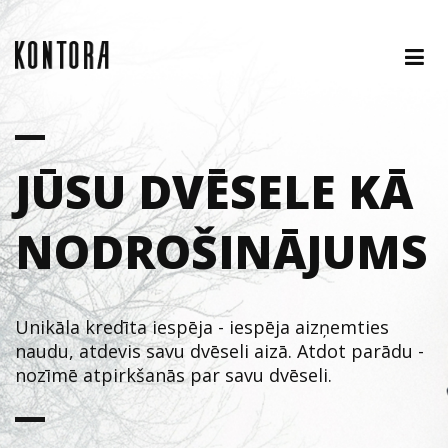
JŪSU DVĒSELE KĀ
NODROŠINĀJUMS
Unikāla kredīta iespēja - iespēja aizņemties
naudu, atdevis savu dvēseli aizā. Atdot parādu -
nozīmē atpirkšanās par savu dvēseli.