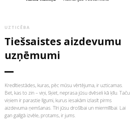
UZTICĒBA
Tiešsaistes aizdevumu
uzņēmumi
Kredītiestādes, kuras, pēc mūsu vērtējuma, ir uzticamas.
Bet, kas to zin – viņi, šķiet, neprasa jūsu dvēseli kā ķīlu. Taču
viņiem ir parastie līgumi, kurus iesakām izlasīt pirms
aizdevuma ņemšanas. Tīri jūsu drošībai un miermīlībai. Lai
gan galīgā izvēle, protams, ir jums.