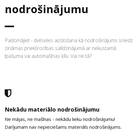
nodrošinājumu
Padomājiet - dvēseles aizdošana kā nodrošinājums sniedz
zināmas priekšrocības salīdzinājumā ar nekustamā
īpašuma vai automašīnas ķīlu. Vai ne tā?
Nekādu materiālo nodrošinājumu
Ne mājas, ne mašīnas - nekādu lieku nodrošinājumu!
Darījumam nav nepieciešams materiāls nodrošinājums.