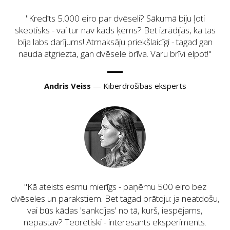
Kredīts
5.000
eiro par dvēseli? Sākumā biju ļoti
skeptisks - vai tur nav kāds ķēms? Bet izrādījās, ka tas
bija labs darījums! Atmaksāju priekšlaicīgi - tagad gan
nauda atgriezta, gan dvēsele brīva. Varu brīvi elpot!
Andris Veiss
— Kiberdrošības eksperts
Kā ateists esmu mierīgs - paņēmu 500 eiro bez
dvēseles un parakstiem. Bet tagad prātoju: ja neatdošu,
vai būs kādas 'sankcijas' no tā, kurš, iespējams,
nepastāv? Teorētiski - interesants eksperiments.