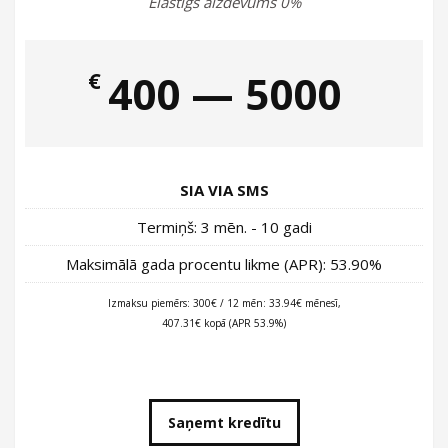
Elastīgs aizdevums 0%
€
400 — 5000
SIA VIA
SMS
Termiņš: 3 mēn. - 10 gadi
Maksimālā gada procentu likme (APR): 53.90%
Izmaksu piemērs: 300€ / 12 mēn: 33.94€ mēnesī,
407.31€ kopā (APR 53.9%)
Saņemt kredītu