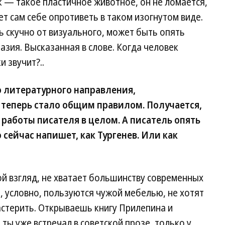
к — такое пластичное животное, он не ломается,
ет сам себе опротиветь в таком изогнутом виде.
нь скучно от визуального, может быть опять
азия. Высказанная в слове. Когда человек
и звучит?..
о литературного направления,
, теперь стало общим правилом. Получается,
 работы писателя в целом. А писатель опять
 сейчас напишет, как Тургенев. Или как
ой взгляд, не хватает большинству современных
, условно, пользуются чужой мебелью, не хотят
астерить. Открываешь книгу Прилепина и
ты уже встречал в советской прозе, только у