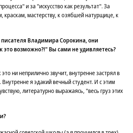
процесса" и за "искусство как результат". За
, краскам, мастерству, к озябшей натурщице, к
 писателя Владимира Сорокина, они
к это возможно?!" Вы сами не удивляетесь?
к это ни неприлично звучит, внутренне застрял в
Внутренне я эдакий вечный студент. И с этим
чувствую, литературно выражаясь, "весь груз этих
и?
асной советской школы (а я проучился в трех),