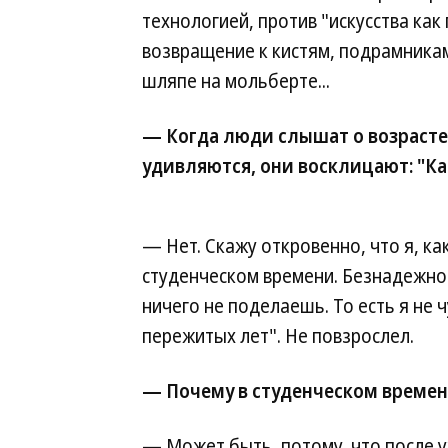
технологией, против "искусства как 
возвращение к кистям, подрамникам
шляпе на мольберте...
— Когда люди слышат о возрасте
удивляются, они восклицают: "Ка
— Нет. Скажу откровенно, что я, ка
студенческом времени. Безнадежно. 
ничего не поделаешь. То есть я не 
пережитых лет". Не повзрослел.
— Почему в студенческом времен
— Может быть, потому, что после уж