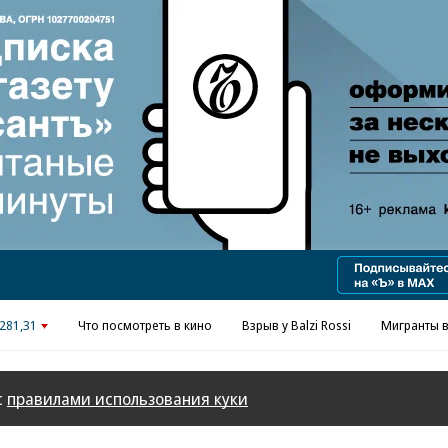
Реклама в «Ъ» www.kommersant.ru/ad
281,31
Что посмотреть в кино
Взрыв у Balzi Rossi
Мигранты в
с
правилами использования куки