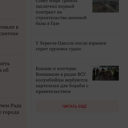
Совет мира Трампа
заключил первый
контракт на
строительство военной
базы в Газе
овали в
скотеке
У берегов Одессы после взрывов
горит грузовое судно
реть
Кокаин и коптеры:
а об
Воевавшие в рядах ВСУ
колумбийцы вербуются
картелями для борьбы с
правительством
ачем Рада
ЧИТАТЬ ЕЩЁ
 города