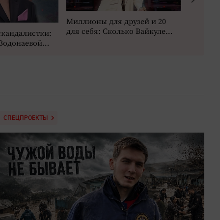
Миллионы для друзей и 20
От поли
для себя: Сколько Вайкуле
скандалистки:
статьи:
выручит со своего фестиваля
Водонаевой
Европей
в Юрмале
 хейт и
Турченк
студент
лодку»
СПЕЦПРОЕКТЫ