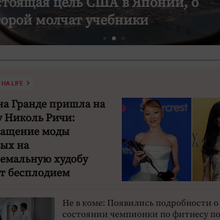
стоящая цель США в Японии, о
торой молчат учебники
НА LIFE
на Гранде пришла на
 Николь Ричи:
ращение моды
ых на
ремальную худобу
ит бесплодием
Не в коме: Появились подробности о
состоянии чемпионки по фитнесу по