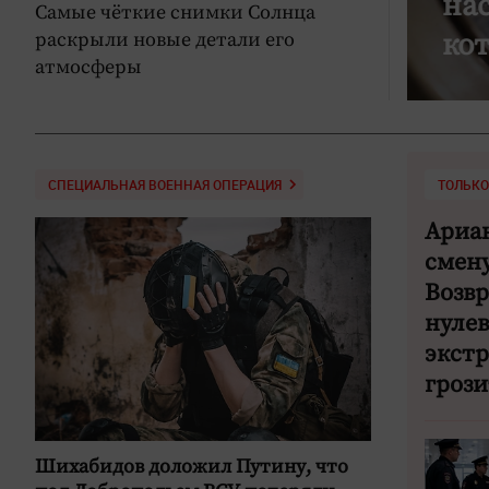
 Вильнюса 6 августа 1943
на
Самые чёткие снимки Солнца
ко
раскрыли новые детали его
атмосферы
СПЕЦИАЛЬНАЯ ВОЕННАЯ ОПЕРАЦИЯ
ТОЛЬКО 
Ариа
смену
Возв
нулев
экст
гроз
Шихабидов доложил Путину, что