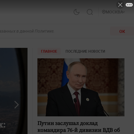
МОСКВА
ОК
казанных в данной Политике.
ГЛАВНОЕ
ПОСЛЕДНИЕ НОВОСТИ
х:
6 августа: Вспоминаем г
Путин заслушал доклад
командира 76-й дивизии ВДВ об