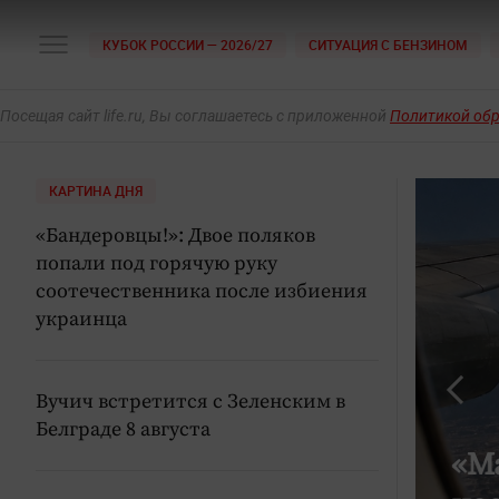
КУБОК РОССИИ — 2026/27
СИТУАЦИЯ С БЕНЗИНОМ
Посещая сайт life.ru, Вы соглашаетесь с приложенной
Политикой об
КАРТИНА ДНЯ
«Бандеровцы!»: Двое поляков
попали под горячую руку
соотечественника после избиения
украинца
Вучич встретится с Зеленским в
Белграде 8 августа
за одну ночь: что нацисты
«Ма