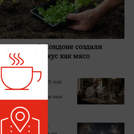
му сайту — 35: как выглядел Инт
а в нём почти ничего не было
ая пушка»: В Лондоне создали
, который на вкус как мясо
дру Флемингу — 145: как
 чашка привела к
ию антибиотиков и чем
супербактерия
пропадёт на глазах:
е 12 августа ударит по