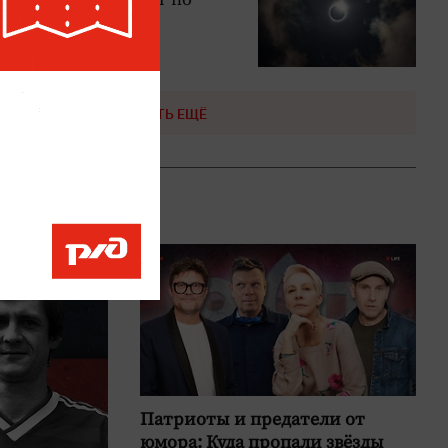
честву в Европе
ЧИТАТЬ ЕЩЁ
Патриоты и предатели от
юмора: Куда пропали звёзды