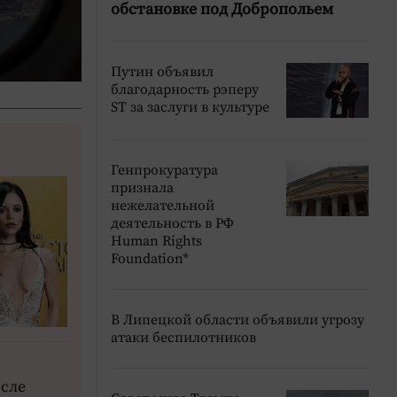
дня держал оборону в К
обстановке под Добропольем
заставил ВСУ бежать
Путин объявил
благодарность рэперу
ST за заслуги в культуре
Генпрокуратура
признала
нежелательной
деятельность в РФ
Human Rights
Foundation*
В Липецкой области объявили угрозу
атаки беспилотников
сле