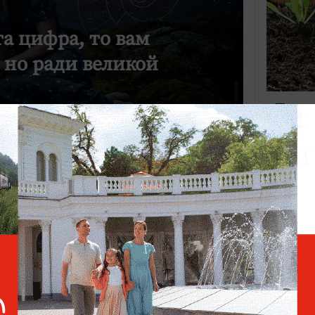
та цифра, то вам
, но ради великой
Перво
когд
«Генн
салат
Алексан
немытая
появлен
опасна 
ецову —
Тест: Стыдно не узнать эти 8
орый
машин из советских фильмов!
Сможете назвать хотя бы
Солнце 
к и
половину?
Затмени