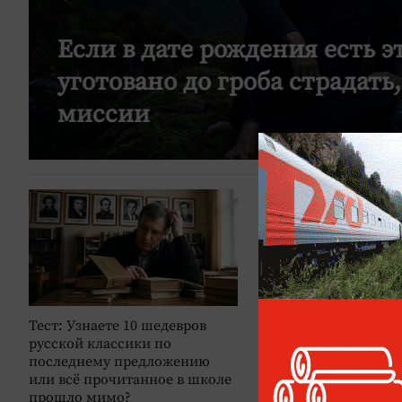
Если в дате рождения есть э
уготовано до гроба страдать
миссии
Тест: Узнаете 10 шедевров
Аполлинарию Васн
русской классики по
170: художник, кот
последнему предложению
показал Москву до
или всё прочитанное в школе
небоскрёбов, пробо
прошло мимо?
асфальта