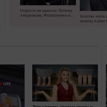
Старость не радость: Почему
Ахеджакова, Филиппенко и
Золотая жила 
Калныньш удрали на Запад,
почему Алёне 
но тянут руки к рублю
платят за гнев,
оскорбления