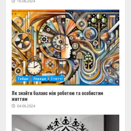
16.08.2024
Гайди
Поради
Статті
Як знайти баланс між роботою та особистим
життям
04.06.2024