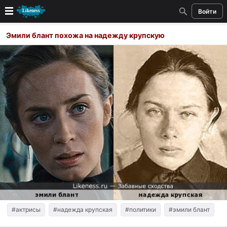
Войти
Новые
Эмили блант похожа на надежду крупскую
Лучшие
Голосование
Кандидаты
Случайное сходство 👍
Создать сходство
Для публикации необходима авторизация
Поиск
#актрисы
#надежда крупская
#политики
#эмили блант