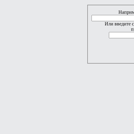
Наприме
Или введите 
п