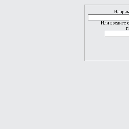
Наприме
Или введите 
п