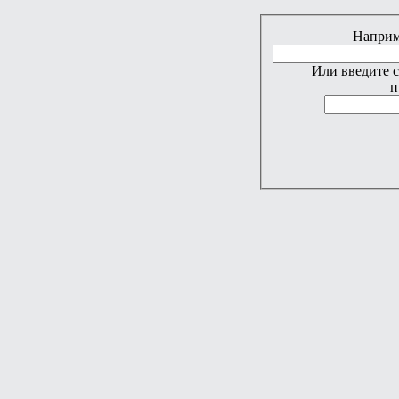
Наприме
Или введите 
п