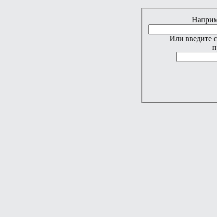
Наприме
Или введите 
п