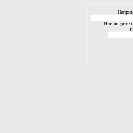
Наприме
Или введите 
п