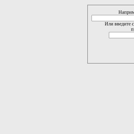
Наприме
Или введите 
п