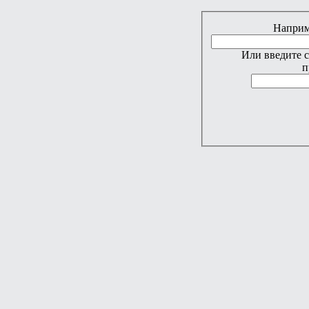
Наприме
Или введите 
п