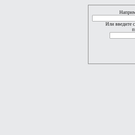
Наприме
Или введите 
п