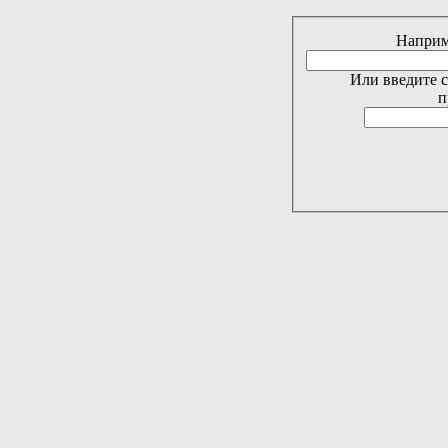
Наприме
Или введите 
п