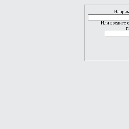
Наприме
Или введите 
п