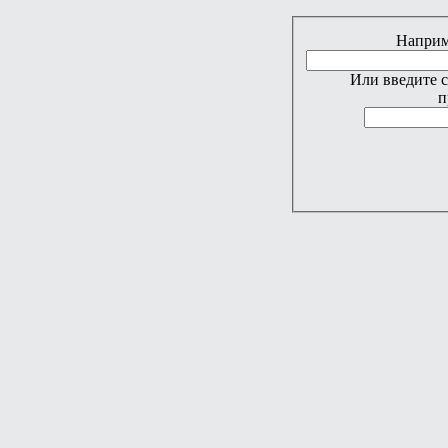
Наприме
Или введите 
п