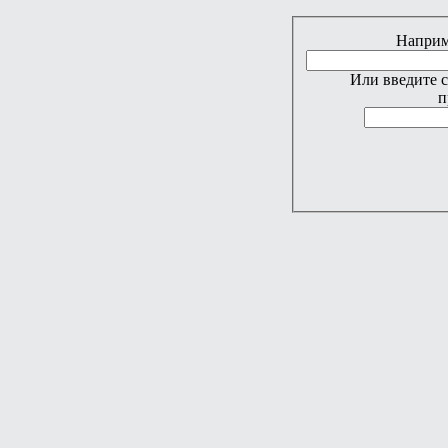
Наприме
Или введите 
п