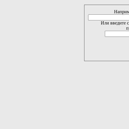
Наприме
Или введите 
п