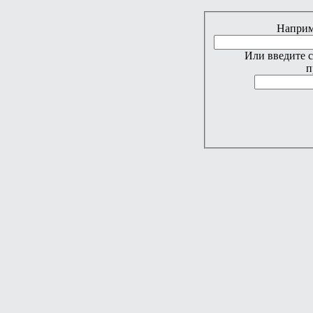
Наприме
Или введите 
п