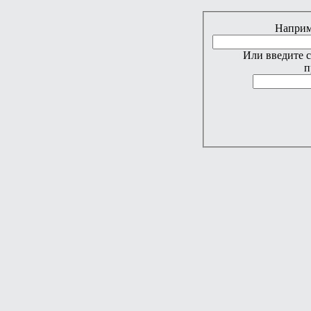
Наприме
Или введите 
п