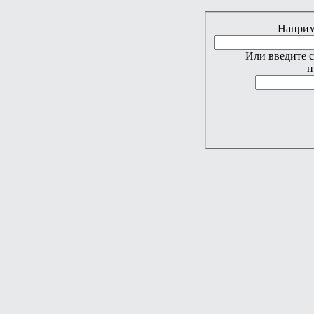
Наприме
Или введите 
п