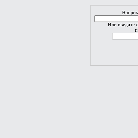
Наприме
Или введите 
п