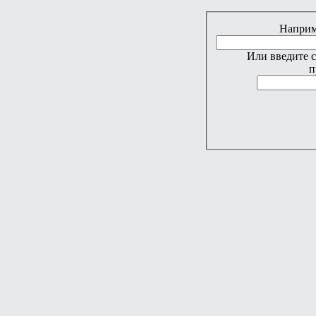
Наприме
Или введите 
п