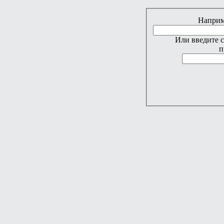
Наприме
Или введите 
п