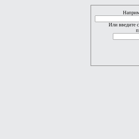
Наприме
Или введите 
п