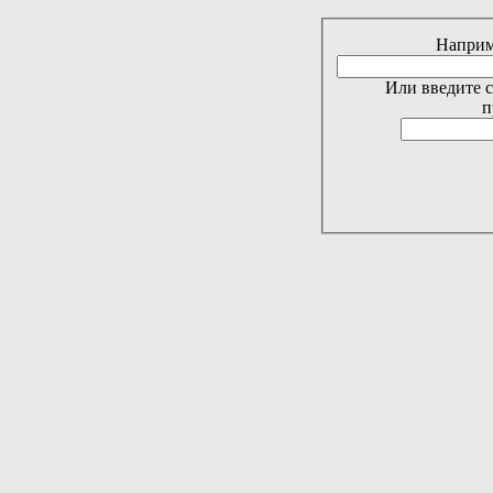
Наприме
Или введите 
п