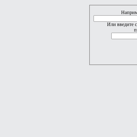
Наприме
Или введите 
п