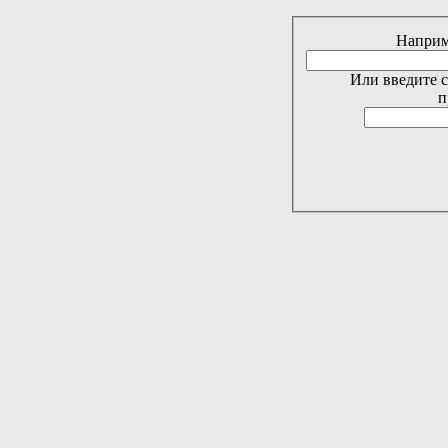
Наприме
Или введите 
п