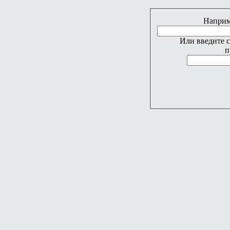
Наприме
Или введите 
п