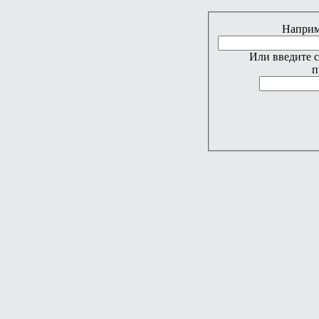
Наприме
Или введите 
п