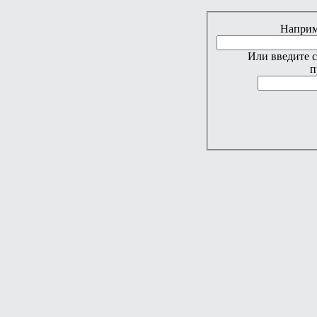
Наприме
Или введите 
п