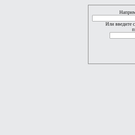
Наприме
Или введите 
п