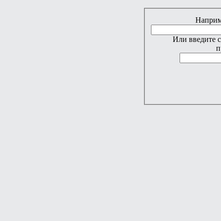
Наприме
Или введите 
п