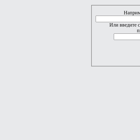
Наприме
Или введите 
п