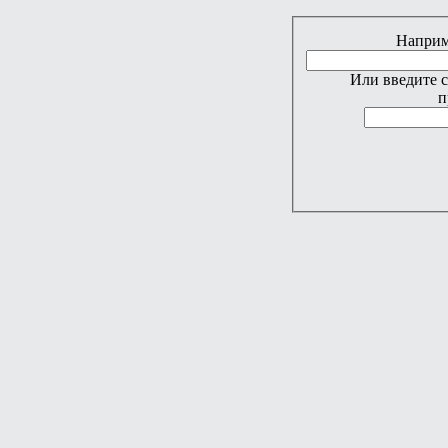
Наприме
Или введите 
п