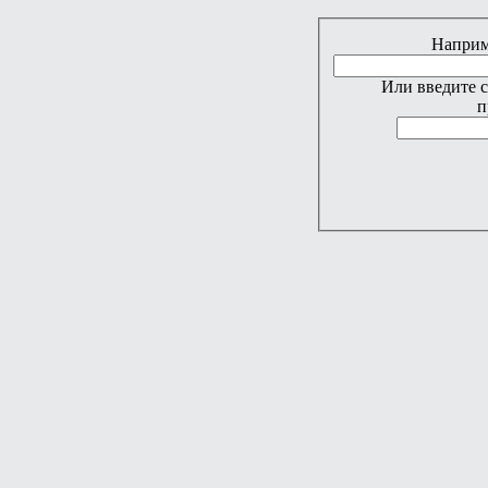
Наприме
Или введите 
п