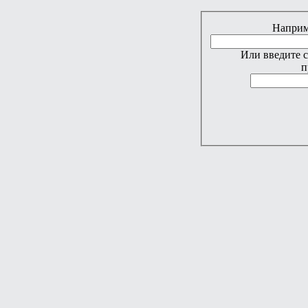
Наприме
Или введите 
п