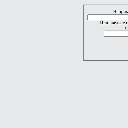
Наприме
Или введите 
п