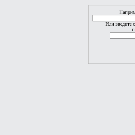
Наприме
Или введите 
п