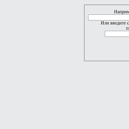
Наприме
Или введите 
п