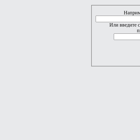
Наприме
Или введите 
п