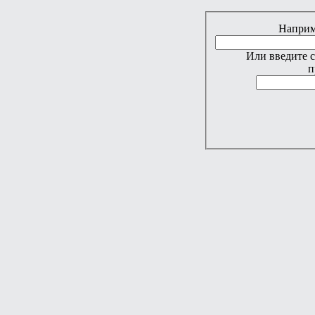
Наприме
Или введите 
п