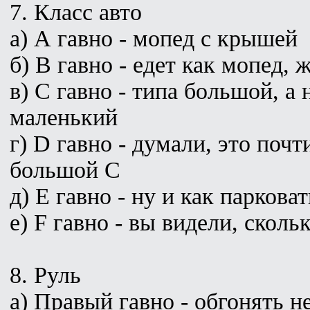
7. Класс авто
а) А гавно - мопед с крышей
б) B гавно - едет как мопед,
в) C гавно - типа большой, а 
маленький
г) D гавно - думали, это почти
большой C
д) E гавно - ну и как паркова
е) F гавно - вы видели, сколь
8. Руль
а) Правый гавно - обгонять н