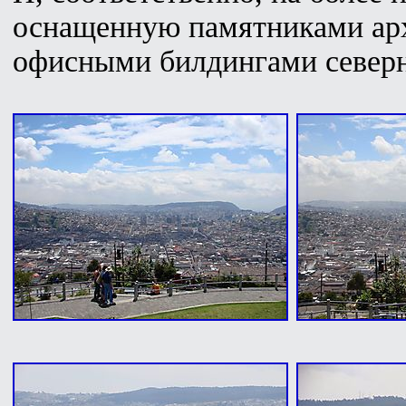
оснащенную памятниками ар
офисными билдингами северн