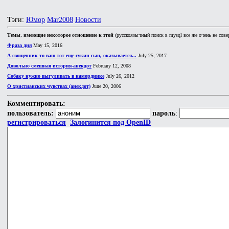
Тэги:
Юмор
Mar2008
Новости
Темы, имеющие некоторое отношение к этой
(русскоязычный поиск в mysql все же очень не сове
Фраза дня
May 15, 2016
А священник то ваш тот еще сукин сын, оказывается...
July 25, 2017
Довольно смешная история-анекдот
February 12, 2008
Собаку нужно выгуливать в наморднике
July 26, 2012
О христианских чувствах (анекдот)
June 20, 2006
Комментировать:
пользователь:
пароль
:
регистрироваться
Залогинится под OpenID