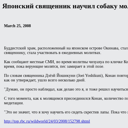
Японский священник научил собаку мо
March 25, 2008
Буддистский храм, расположенный на японском острове Окинава, стал
священнику, стала участвовать в ежедневных молитвах.
Как сообщают местные СМИ, во время молитвы чихуахуа по кличке Кона
время, пока верующие молятся, пес замирает в этой позе.
По словам священника Дзёэй Йошикуни (Joei Yoshikuni), Конан повторя
как он утверждает, ушло всего несколько дней.
"Думаю, он просто наблюдал, как делаю это я, и тоже решил научиться
С того момента, как к молящимся присоединился Конан, количество п
медитации.
"Это не значит, что я хочу научить его сидеть скрестив лапы. Пока чт
http://top.rbc.ru/wildworld/24/03/2008/152798.shtml