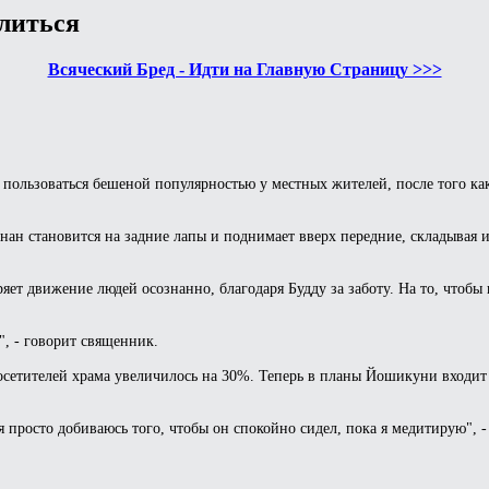
литься
Всяческий Бред - Идти на Главную Страницу >>>
 пользоваться бешеной популярностью у местных жителей, после того ка
н становится на задние лапы и поднимает вверх передние, складывая их
ет движение людей осознанно, благодаря Будду за заботу. На то, чтобы н
", - говорит священник.
осетителей храма увеличилось на 30%. Теперь в планы Йошикуни входит
о я просто добиваюсь того, чтобы он спокойно сидел, пока я медитирую", 