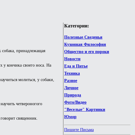
Категории:
Полезные Сведенья
Кухонная Философия
к собака, принадлежащая
Общество и его пороки
Новости
 у кончика своего носа. На
Еда и Питье
Техника
аучиться молиться, у собаки,
Разное
Личное
Природа
Фото/Видео
 научить четвероногого
"Веселые" Картинки
Юмор
- говорит священник.
Пишите Письма