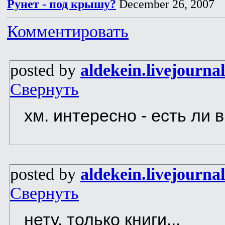
Рунет - под крышу?
December 26, 2007
Комментировать
posted by
aldekein.livejourna
Свернуть
хм. интересно - есть ли в 
posted by
aldekein.livejourna
Свернуть
нету. только книги...